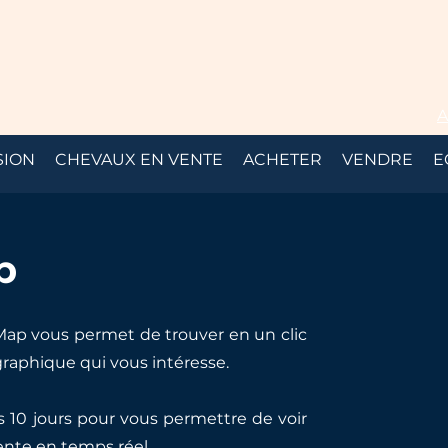
N
A
SION
CHEVAUX EN VENTE
ACHETER
VENDRE
E
p
g’Map vous permet de trouver en un clic
graphique qui vous intéresse.
es 10 jours pour vous permettre de voir
ente en temps réel.