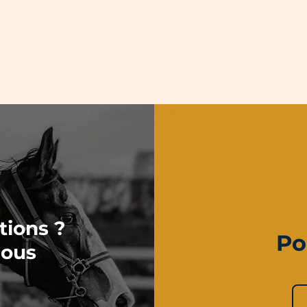
tions ?
Po
nous